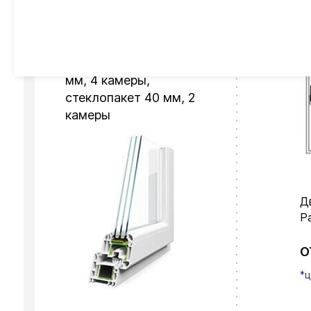
Пластиковый профиль
ILMARI Elegance, 70
мм, 4 камеры,
стеклопакет 40 мм, 2
камеры
Д
Р
О
*ц