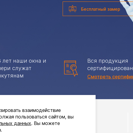
Бесплатный замер
8 лет наши окна и
Вся продукция
вери служат
сертифицирован
ркутянам
Смотреть сертифи
изировать взаимодействие
Roto Patio Lift
олжая пользоваться сайтом, вы
льных данных
. Вы можете
Створки из ПВХ до 3 м
руб.
.