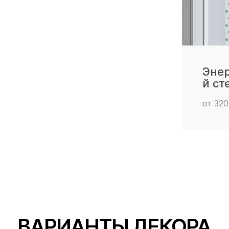
Эне
й ст
от 320
ВАРИАНТЫ ДЕКОРА