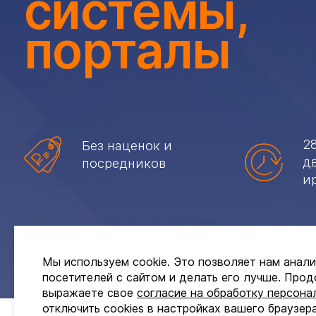
системы,
порталы
2
Без наценок и
д
посредников
и
Мы используем cookie. Это позволяет нам анал
Roto Patio Inowa
посетителей с сайтом и делать его лучше. Прод
выражаете свое
согласие на обработку персона
Створки их ПВХ до 2 м
отключить cookies в настройках вашего браузера
руб.