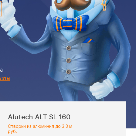
а
каты
Alutech ALT SL 160
Створки из алюминия до 3,3 м
руб.